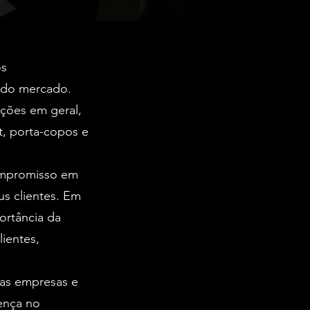
os
 do mercado.
cções em geral,
ft, porta-copos e
ompromisso em
us clientes. Em
ortância da
ientes,
ras empresas e
ença no