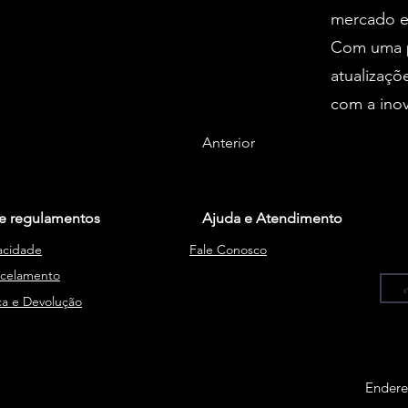
mercado e
Com uma p
atualizaç
com a inov
Anterior
s e regulamentos
Ajuda e Atendimento
vacidade
Fale Conosco
ncelamento
oca e Devolução
Endere