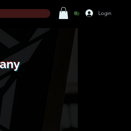
Login
any