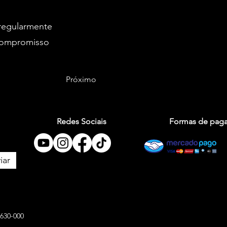
regularmente
 compromisso
Próximo
Redes Sociais
Formas de pag
iar
630-000