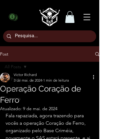
Post
All Posts
Victor Richard
All Posts
3 de mai. de 2024
1 min de leitura
Operação Coração de
Operações
Ferro
Tutoriais
Atualizado:
9 de mai. de 2024
Fala rapaziada, agora trazendo para 
vocês a operação Coração de Ferro, 
organizado pelo Base Criméia, 
novamente o SAS estará presente, e ai 